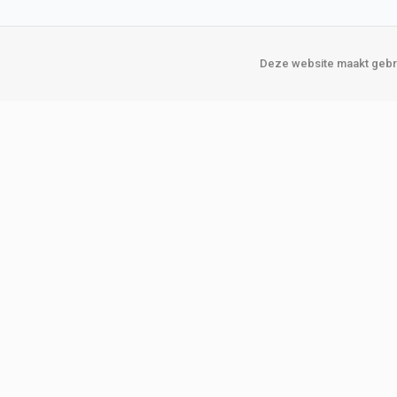
Deze website maakt gebru
Over Verploegen
Onze vestigin
Wie zijn wij
Amsterda
Onze merken
Binckhorst
Loosduins
Klant worden
Rotterdam
Word zakelijke klant
Zoetermeer