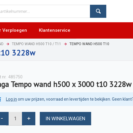
r Verploegen
Klantenservice
ND
TEMPO WAND H500 T10 / T11
TEMPO WAND H500 T10
t10 3228w
t nr.
485750
aga Tempo wand h500 x 3000 t10 3228w
Log in
om uw prijzen, voorraad en levertijden te bekijken. Geen klant
IN WINKELWAGEN