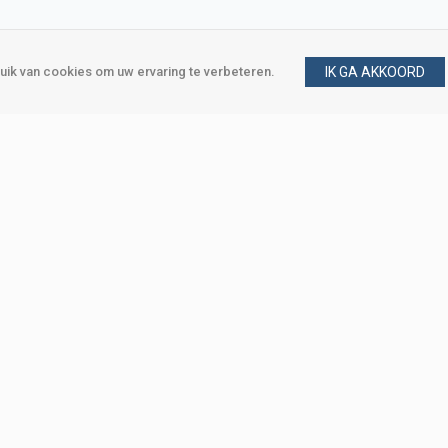
ik van cookies om uw ervaring te verbeteren.
IK GA AKKOORD
gen
Vraag en antwoord
m
Klant worden
, Den Haag
Mijn account
eweg, Den Haag
Bestellen
Betalen
Bezorgen
Retourneren