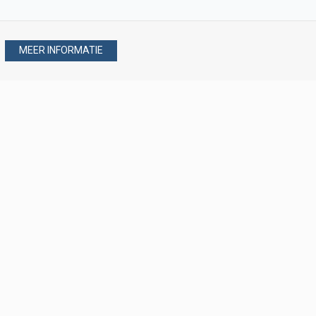
MEER INFORMATIE
Stel uw vraag via
088 - 077 08 80
088 - 077 08 80
verkoop@verploegen.nl