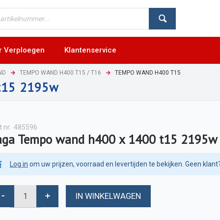
r Verploegen
Klantenservice
ND
TEMPO WAND H400 T15 / T16
TEMPO WAND H400 T15
t15 2195w
t nr.
485596
aga Tempo wand h400 x 1400 t15 2195w
Log in
om uw prijzen, voorraad en levertijden te bekijken. Geen klant
IN WINKELWAGEN