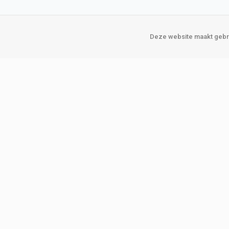
Deze website maakt gebru
Over Verploegen
Onze vestigin
Wie zijn wij
Amsterda
Onze merken
Binckhorst
Loosduins
Klant worden
Rotterdam
Word zakelijke klant
Zoetermeer