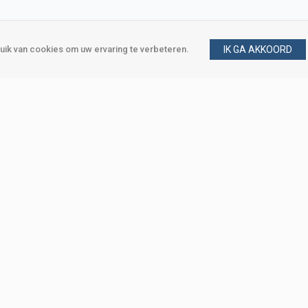
ik van cookies om uw ervaring te verbeteren.
IK GA AKKOORD
gen
Vraag en antwoord
m
Klant worden
, Den Haag
Mijn account
eweg, Den Haag
Bestellen
Betalen
Bezorgen
Retourneren