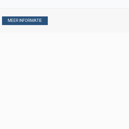
MEER INFORMATIE
Stel uw vraag via
088 - 077 08 80
088 - 077 08 80
verkoop@verploegen.nl