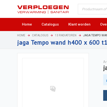
Home
Catalogus
Klant worden
Ove
HOME
CATALOGUS
13 RADIATOREN
JAGA TEMPO WA
jaga Tempo wand h400 x 600 t
Ar
j