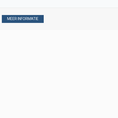
MEER INFORMATIE
Stel uw vraag via
088 - 077 08 80
088 - 077 08 80
verkoop@verploegen.nl