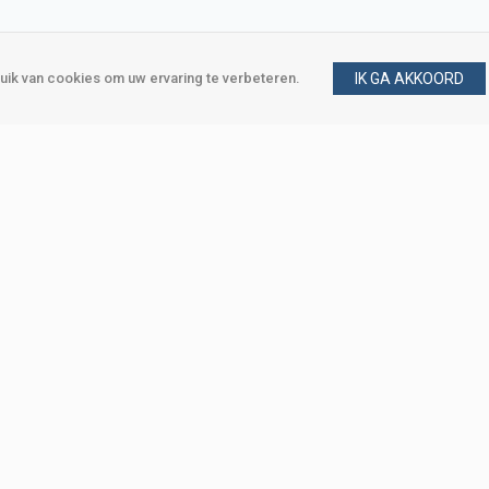
ik van cookies om uw ervaring te verbeteren.
IK GA AKKOORD
gen
Vraag en antwoord
m
Klant worden
, Den Haag
Mijn account
eweg, Den Haag
Bestellen
Betalen
Bezorgen
Retourneren