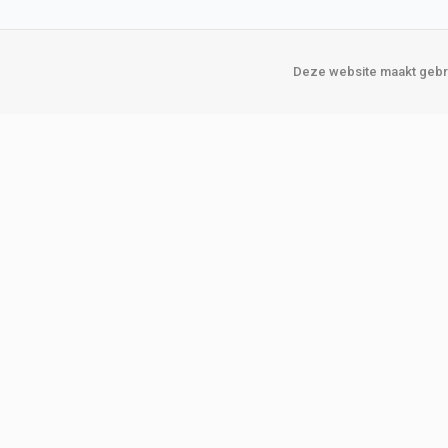
Deze website maakt gebru
Over Verploegen
Onze vestigin
Wie zijn wij
Amsterda
Onze merken
Binckhorst
Loosduins
Klant worden
Rotterdam
Word zakelijke klant
Zoetermeer