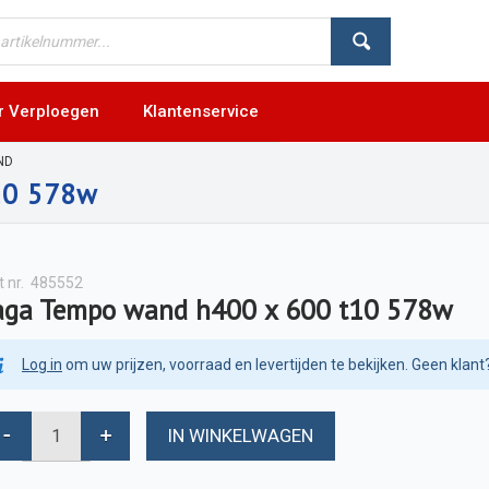
r Verploegen
Klantenservice
ND
10 578w
t nr.
485552
aga Tempo wand h400 x 600 t10 578w
Log in
om uw prijzen, voorraad en levertijden te bekijken. Geen klant
IN WINKELWAGEN