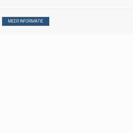
MEER INFORMATIE
Stel uw vraag via
088 - 077 08 80
088 - 077 08 80
verkoop@verploegen.nl