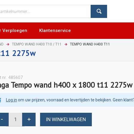
r Verploegen
Klantenservice
ND
TEMPO WAND H400 T10 / T11
TEMPO WAND H400 T11
t11 2275w
t nr.
485607
aga Tempo wand h400 x 1800 t11 2275w
Log in
om uw prijzen, voorraad en levertijden te bekijken. Geen klant
IN WINKELWAGEN