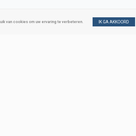
ik van cookies om uw ervaring te verbeteren.
IK GA AKKOORD
gen
Vraag en antwoord
m
Klant worden
, Den Haag
Mijn account
eweg, Den Haag
Bestellen
Betalen
Bezorgen
Retourneren