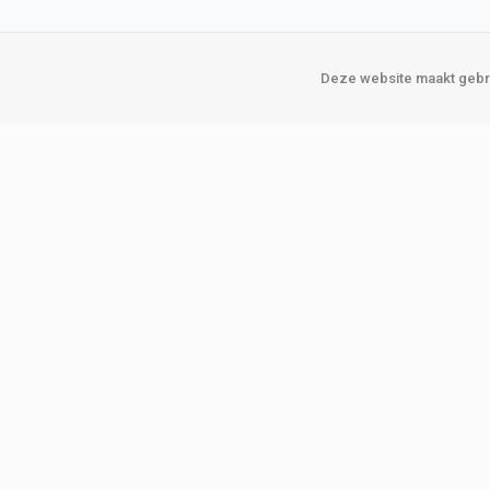
Deze website maakt gebru
Over Verploegen
Onze vestigin
Wie zijn wij
Amsterda
Onze merken
Binckhorst
Loosduins
Klant worden
Rotterdam
Word zakelijke klant
Zoetermeer