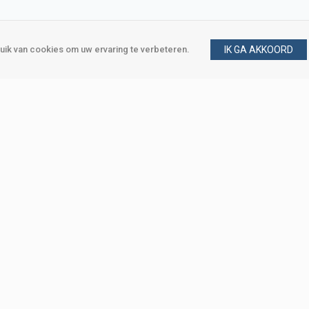
ik van cookies om uw ervaring te verbeteren.
IK GA AKKOORD
gen
Vraag en antwoord
m
Klant worden
, Den Haag
Mijn account
eweg, Den Haag
Bestellen
Betalen
Bezorgen
Retourneren