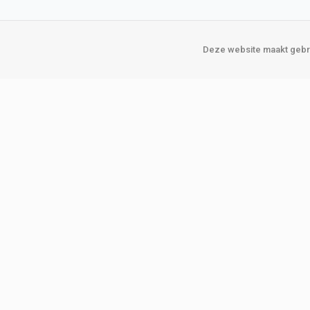
Deze website maakt gebru
Over Verploegen
Onze vestigin
Wie zijn wij
Amsterda
Onze merken
Binckhorst
Loosduins
Klant worden
Rotterdam
Word zakelijke klant
Zoetermeer