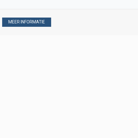
MEER INFORMATIE
Stel uw vraag via
088 - 077 08 80
088 - 077 08 80
verkoop@verploegen.nl