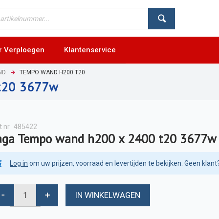
r Verploegen
Klantenservice
ND
TEMPO WAND H200 T20
t20 3677w
t nr.
485422
aga Tempo wand h200 x 2400 t20 3677w
Log in
om uw prijzen, voorraad en levertijden te bekijken. Geen klant
IN WINKELWAGEN