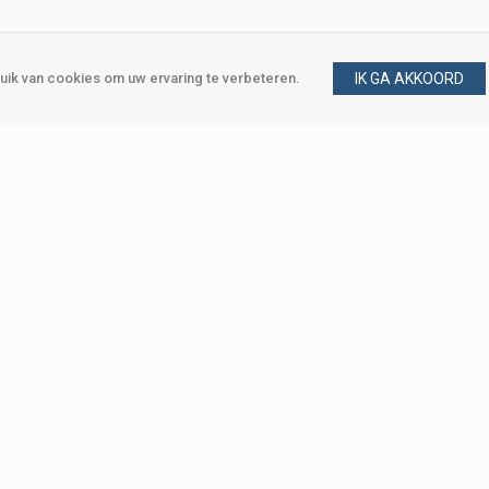
ik van cookies om uw ervaring te verbeteren.
IK GA AKKOORD
gen
Vraag en antwoord
m
Klant worden
, Den Haag
Mijn account
eweg, Den Haag
Bestellen
Betalen
Bezorgen
Retourneren