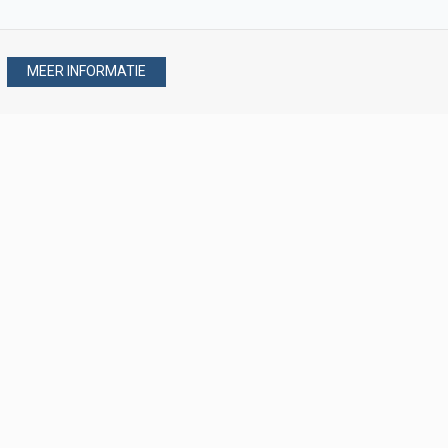
MEER INFORMATIE
Stel uw vraag via
088 - 077 08 80
088 - 077 08 80
verkoop@verploegen.nl