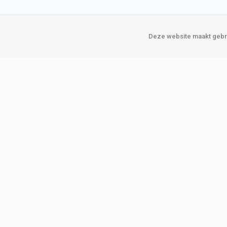
Deze website maakt gebru
Over Verploegen
Onze vestigin
Wie zijn wij
Amsterda
Onze merken
Binckhorst
Loosduins
Klant worden
Rotterdam
Word zakelijke klant
Zoetermeer