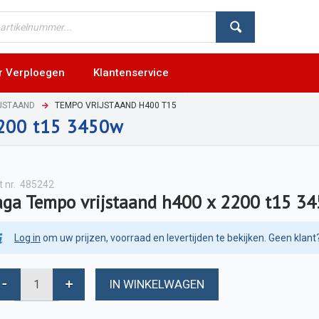
r Verploegen
Klantenservice
JSTAAND
TEMPO VRIJSTAAND H400 T15
2200 t15 3450w
t nr.
485242
aga Tempo vrijstaand h400 x 2200 t15 3
Log in
om uw prijzen, voorraad en levertijden te bekijken. Geen klant
IN WINKELWAGEN