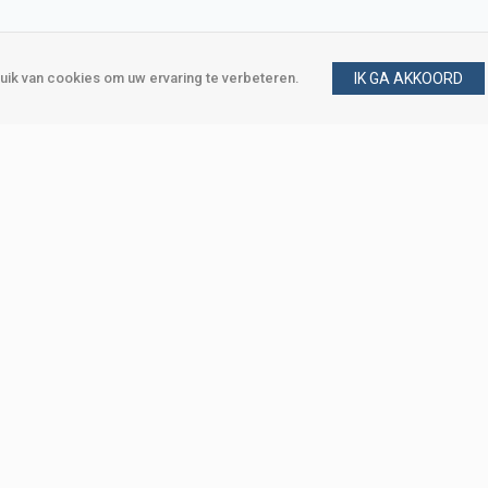
ik van cookies om uw ervaring te verbeteren.
IK GA AKKOORD
gen
Vraag en antwoord
m
Klant worden
, Den Haag
Mijn account
eweg, Den Haag
Bestellen
Betalen
Bezorgen
Retourneren