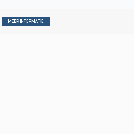
MEER INFORMATIE
Stel uw vraag via
088 - 077 08 80
088 - 077 08 80
verkoop@verploegen.nl