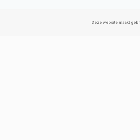
Deze website maakt gebru
Over Verploegen
Onze vestigin
Wie zijn wij
Amsterda
Onze merken
Binckhorst
Loosduins
Klant worden
Rotterdam
Word zakelijke klant
Zoetermeer