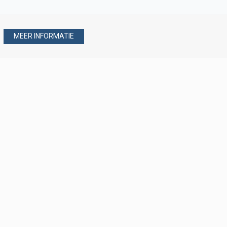
MEER INFORMATIE
Stel uw vraag via
088 - 077 08 80
088 - 077 08 80
verkoop@verploegen.nl