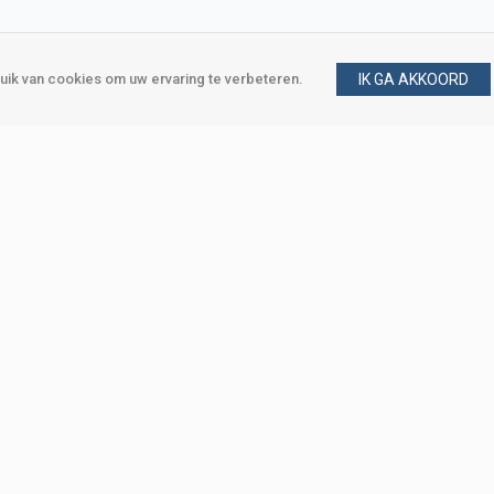
ik van cookies om uw ervaring te verbeteren.
IK GA AKKOORD
gen
Vraag en antwoord
m
Klant worden
, Den Haag
Mijn account
eweg, Den Haag
Bestellen
Betalen
Bezorgen
Retourneren