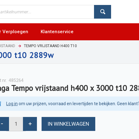
r Verploegen
Klantenservice
JSTAAND
TEMPO VRIJSTAAND H400 T10
3000 t10 2889w
t nr.
485264
aga Tempo vrijstaand h400 x 3000 t10 2
Log in
om uw prijzen, voorraad en levertijden te bekijken. Geen klant
IN WINKELWAGEN