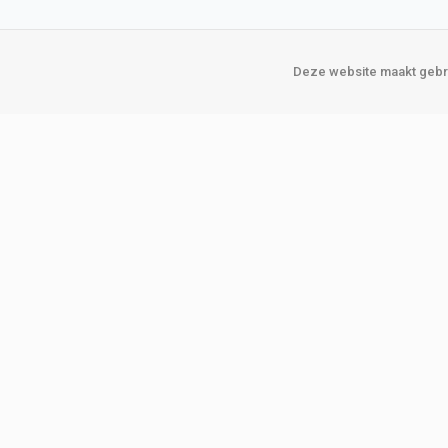
Deze website maakt gebru
Over Verploegen
Onze vestigin
Wie zijn wij
Amsterda
Onze merken
Binckhorst
Loosduins
Klant worden
Rotterdam
Word zakelijke klant
Zoetermeer