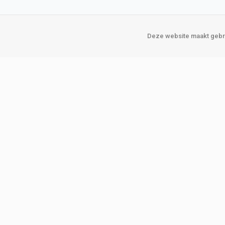
Deze website maakt gebru
Over Verploegen
Onze vestigin
Wie zijn wij
Amsterda
Onze merken
Binckhorst
Loosduins
Klant worden
Rotterdam
Word zakelijke klant
Zoetermeer