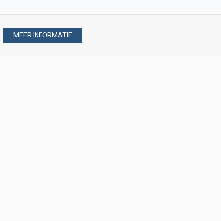
MEER INFORMATIE
Stel uw vraag via
088 - 077 08 80
088 - 077 08 80
verkoop@verploegen.nl