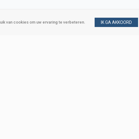
ik van cookies om uw ervaring te verbeteren.
IK GA AKKOORD
gen
Vraag en antwoord
m
Klant worden
, Den Haag
Mijn account
eweg, Den Haag
Bestellen
Betalen
Bezorgen
Retourneren