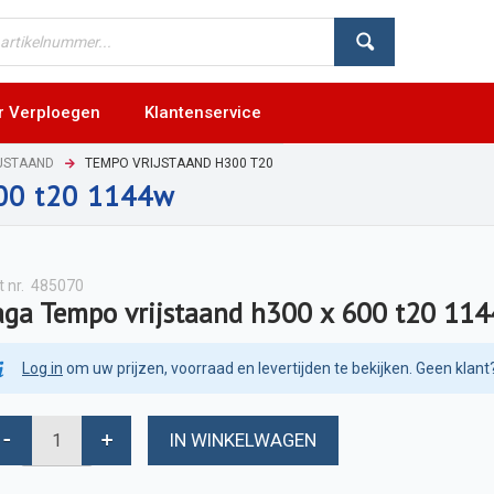
r Verploegen
Klantenservice
JSTAAND
TEMPO VRIJSTAAND H300 T20
600 t20 1144w
t nr.
485070
aga Tempo vrijstaand h300 x 600 t20 11
Log in
om uw prijzen, voorraad en levertijden te bekijken. Geen klant
IN WINKELWAGEN