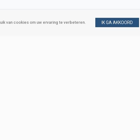
ik van cookies om uw ervaring te verbeteren.
IK GA AKKOORD
gen
Vraag en antwoord
m
Klant worden
, Den Haag
Mijn account
eweg, Den Haag
Bestellen
Betalen
Bezorgen
Retourneren