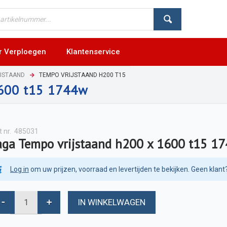
r Verploegen
Klantenservice
JSTAAND
TEMPO VRIJSTAAND H200 T15
1600 t15 1744w
t nr.
485031
aga Tempo vrijstaand h200 x 1600 t15 1
Log in
om uw prijzen, voorraad en levertijden te bekijken. Geen klant
IN WINKELWAGEN