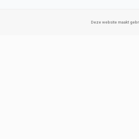
Deze website maakt gebru
Over Verploegen
Onze vestigin
Wie zijn wij
Amsterda
Onze merken
Binckhorst
Loosduins
Klant worden
Rotterdam
Word zakelijke klant
Zoetermeer