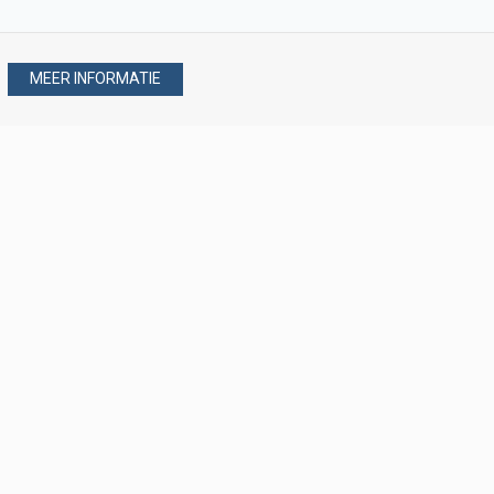
MEER INFORMATIE
Stel uw vraag via
088 - 077 08 80
088 - 077 08 80
verkoop@verploegen.nl