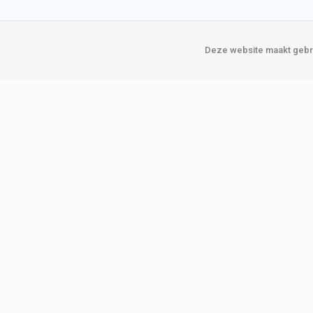
Deze website maakt gebru
Over Verploegen
Onze vestigin
Wie zijn wij
Amsterda
Onze merken
Binckhorst
Loosduins
Klant worden
Rotterdam
Word zakelijke klant
Zoetermeer