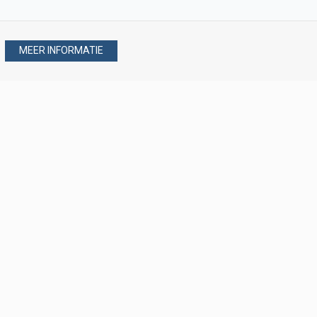
MEER INFORMATIE
Stel uw vraag via
088 - 077 08 80
088 - 077 08 80
verkoop@verploegen.nl