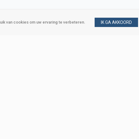
ik van cookies om uw ervaring te verbeteren.
IK GA AKKOORD
gen
Vraag en antwoord
m
Klant worden
, Den Haag
Mijn account
eweg, Den Haag
Bestellen
Betalen
Bezorgen
Retourneren