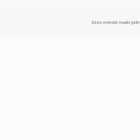
Deze website maakt gebru
Over Verploegen
Onze vestigin
Wie zijn wij
Amsterda
Onze merken
Binckhorst
Loosduins
Klant worden
Rotterdam
Word zakelijke klant
Zoetermeer