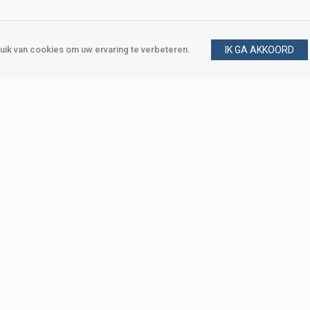
ik van cookies om uw ervaring te verbeteren.
IK GA AKKOORD
gen
Vraag en antwoord
m
Klant worden
, Den Haag
Mijn account
eweg, Den Haag
Bestellen
Betalen
Bezorgen
Retourneren