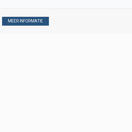
MEER INFORMATIE
Stel uw vraag via
088 - 077 08 80
088 - 077 08 80
verkoop@verploegen.nl