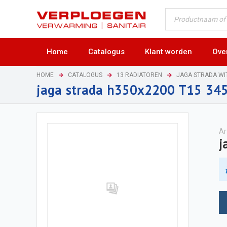
Home
Catalogus
Klant worden
Ove
HOME
CATALOGUS
13 RADIATOREN
JAGA STRADA WI
jaga strada h350x2200 T15 34
Ar
j