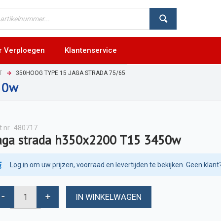
r Verploegen
Klantenservice
T
350HOOG TYPE 15 JAGA STRADA 75/65
50w
t nr.
480717
aga strada h350x2200 T15 3450w
Log in
om uw prijzen, voorraad en levertijden te bekijken. Geen klant
IN WINKELWAGEN