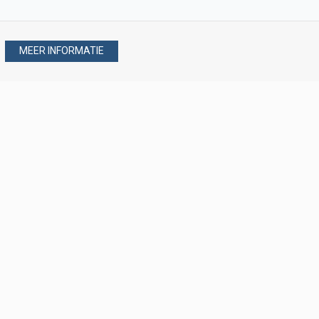
MEER INFORMATIE
Stel uw vraag via
088 - 077 08 80
088 - 077 08 80
verkoop@verploegen.nl