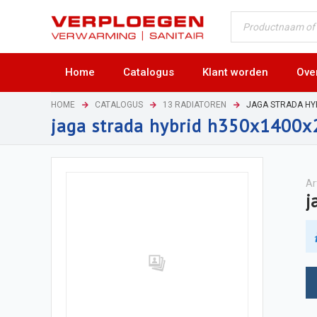
Home
Catalogus
Klant worden
Ove
HOME
CATALOGUS
13 RADIATOREN
JAGA STRADA HY
jaga strada hybrid h350x1400
Ar
j