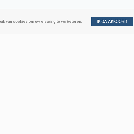
ik van cookies om uw ervaring te verbeteren.
IK GA AKKOORD
gen
Vraag en antwoord
m
Klant worden
, Den Haag
Mijn account
eweg, Den Haag
Bestellen
Betalen
Bezorgen
Retourneren