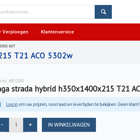
r Verploegen
Klantenservice
BRID WIT
x215 T21 ACO 5302w
t nr.
481330
aga strada hybrid h350x1400x215 T21 
Log in
om uw prijzen, voorraad en levertijden te bekijken. Geen klant
IN WINKELWAGEN