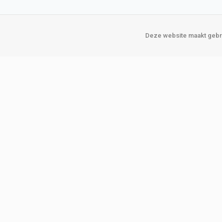
Deze website maakt gebru
Over Verploegen
Onze vestigin
Wie zijn wij
Amsterda
Onze merken
Binckhorst
Loosduins
Klant worden
Rotterdam
Word zakelijke klant
Zoetermeer