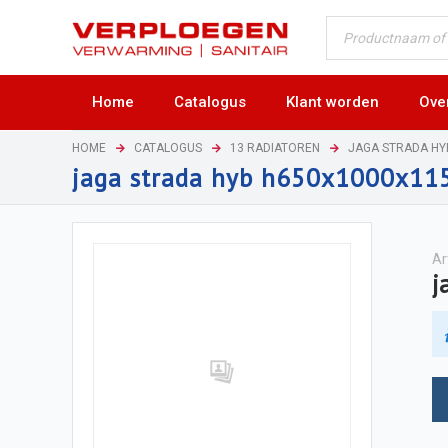
Home
Catalogus
Klant worden
Ove
HOME
CATALOGUS
13 RADIATOREN
JAGA STRADA H
jaga strada hyb h650x1000x1
Ar
j