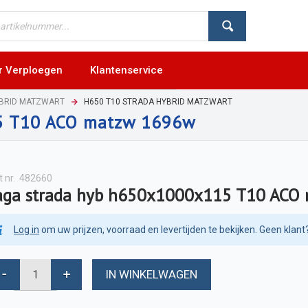
r Verploegen
Klantenservice
YBRID MATZWART
H650 T10 STRADA HYBRID MATZWART
15 T10 ACO matzw 1696w
t nr.
482660
aga strada hyb h650x1000x115 T10 ACO
Log in
om uw prijzen, voorraad en levertijden te bekijken. Geen klant
IN WINKELWAGEN