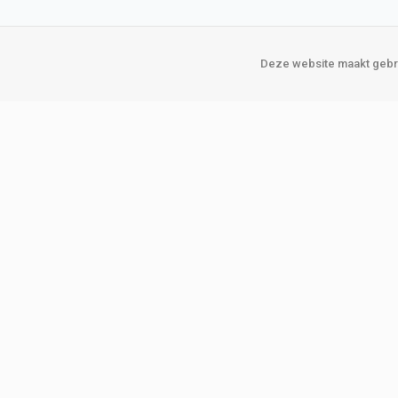
Deze website maakt gebru
Over Verploegen
Onze vestigin
Wie zijn wij
Amsterda
Onze merken
Binckhorst
Loosduins
Klant worden
Rotterdam
Word zakelijke klant
Zoetermeer