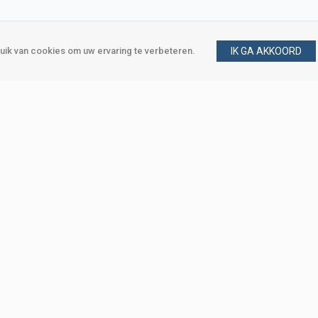
ik van cookies om uw ervaring te verbeteren.
IK GA AKKOORD
gen
Vraag en antwoord
m
Klant worden
, Den Haag
Mijn account
eweg, Den Haag
Bestellen
Betalen
Bezorgen
Retourneren