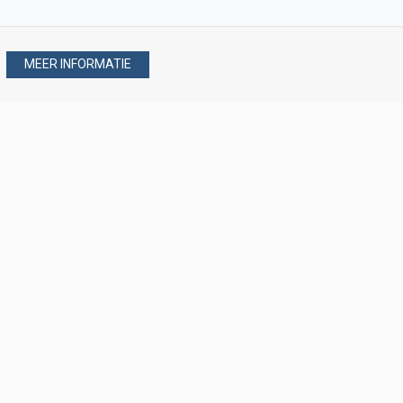
MEER INFORMATIE
Stel uw vraag via
088 - 077 08 80
088 - 077 08 80
verkoop@verploegen.nl