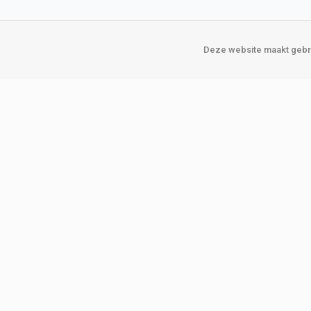
Deze website maakt gebru
Over Verploegen
Onze vestigin
Wie zijn wij
Amsterda
Onze merken
Binckhorst
Loosduins
Klant worden
Rotterdam
Word zakelijke klant
Zoetermeer