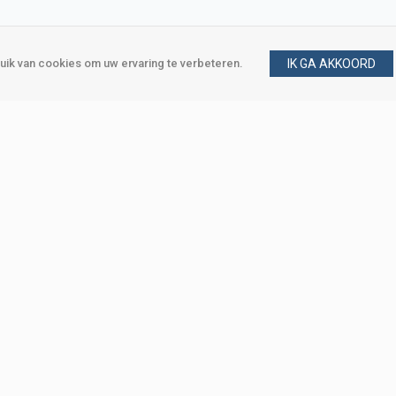
ik van cookies om uw ervaring te verbeteren.
IK GA AKKOORD
gen
Vraag en antwoord
m
Klant worden
, Den Haag
Mijn account
eweg, Den Haag
Bestellen
Betalen
Bezorgen
Retourneren