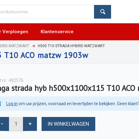
r Verploegen
Klantenservice
YBRID MATZWART
H500 T10 STRADA HYBRID MATZWART
15 T10 ACO matzw 1903w
t nr.
482576
aga strada hyb h500x1100x115 T10 ACO
Log in
om uw prijzen, voorraad en levertijden te bekijken. Geen klant
IN WINKELWAGEN