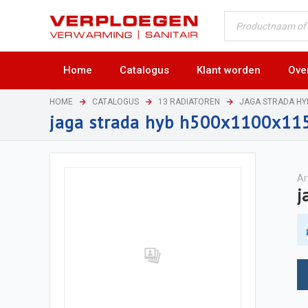
Home
Catalogus
Klant worden
Ove
HOME
CATALOGUS
13 RADIATOREN
JAGA STRADA H
jaga strada hyb h500x1100x1
Ar
j