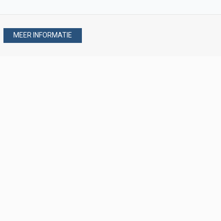
MEER INFORMATIE
Stel uw vraag via
088 - 077 08 80
088 - 077 08 80
verkoop@verploegen.nl