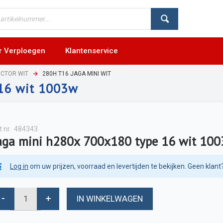
r Verploegen
Klantenservice
ECTOR WIT
280H T16 JAGA MINI WIT
 16 wit 1003w
t nr.
484343
aga mini h280x 700x180 type 16 wit 10
Log in
om uw prijzen, voorraad en levertijden te bekijken. Geen klant
IN WINKELWAGEN