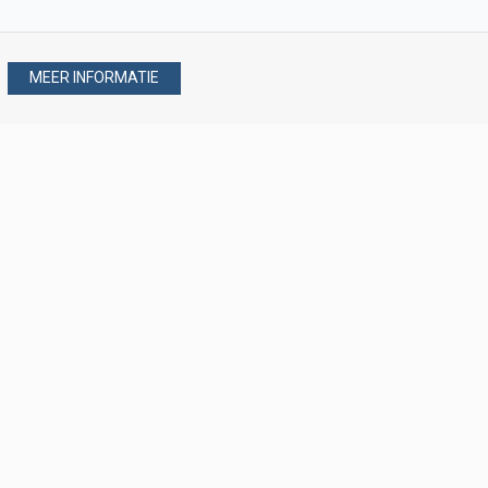
MEER INFORMATIE
Stel uw vraag via
088 - 077 08 80
088 - 077 08 80
verkoop@verploegen.nl