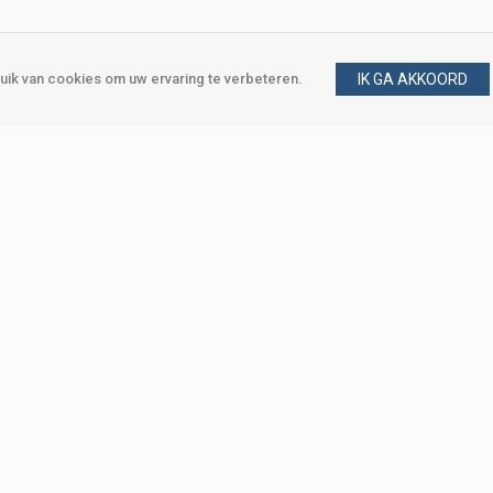
ik van cookies om uw ervaring te verbeteren.
IK GA AKKOORD
gen
Vraag en antwoord
m
Klant worden
, Den Haag
Mijn account
eweg, Den Haag
Bestellen
Betalen
Bezorgen
Retourneren