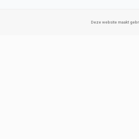
Deze website maakt gebru
Over Verploegen
Onze vestigin
Wie zijn wij
Amsterda
Onze merken
Binckhorst
Loosduins
Klant worden
Rotterdam
Word zakelijke klant
Zoetermeer