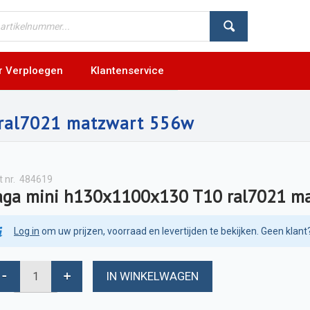
r Verploegen
Klantenservice
ral7021 matzwart 556w
t nr.
484619
aga mini h130x1100x130 T10 ral7021 m
Log in
om uw prijzen, voorraad en levertijden te bekijken. Geen klant
IN WINKELWAGEN