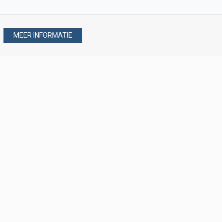
MEER INFORMATIE
Stel uw vraag via
088 - 077 08 80
088 - 077 08 80
verkoop@verploegen.nl