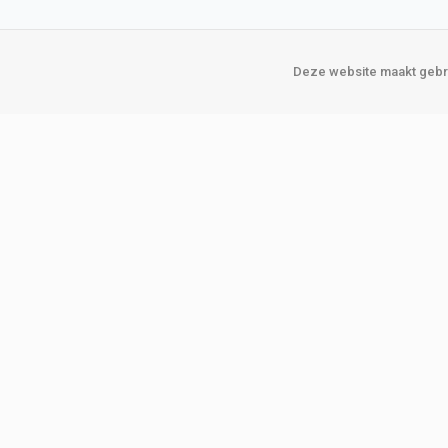
Deze website maakt gebru
Over Verploegen
Onze vestigin
Wie zijn wij
Amsterda
Onze merken
Binckhorst
Loosduins
Klant worden
Rotterdam
Word zakelijke klant
Zoetermeer