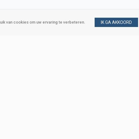
ik van cookies om uw ervaring te verbeteren.
IK GA AKKOORD
gen
Vraag en antwoord
m
Klant worden
, Den Haag
Mijn account
eweg, Den Haag
Bestellen
Betalen
Bezorgen
Retourneren