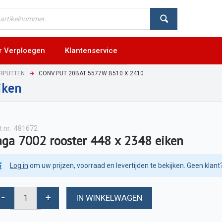
r Verploegen
Klantenservice
RPUTTEN
CONV.PUT 20BAT 5577W B510 X 2410
iken
t nr.
481672
aga 7002 rooster 448 x 2348 eiken
Log in
om uw prijzen, voorraad en levertijden te bekijken. Geen klant
IN WINKELWAGEN