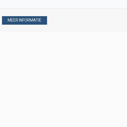
MEER INFORMATIE
Stel uw vraag via
088 - 077 08 80
088 - 077 08 80
verkoop@verploegen.nl