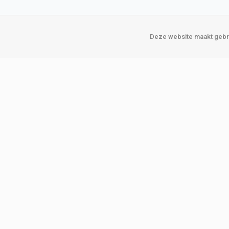
Deze website maakt gebru
Over Verploegen
Onze vestigin
Wie zijn wij
Amsterda
Onze merken
Binckhorst
Loosduins
Klant worden
Rotterdam
Word zakelijke klant
Zoetermeer