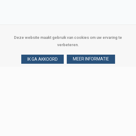
Deze website maakt gebruik van cookies om uw ervaring te
verbeteren.
MEER INFORMATIE
IK GA AKKOORD
Over Verploegen
Wie zijn wij
Onze merken
Klant worden