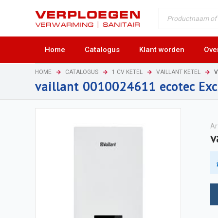
Home
Catalogus
Klant worden
Ove
HOME
CATALOGUS
1 CV KETEL
VAILLANT KETEL
V
vaillant 0010024611 ecotec Exc
Ar
v