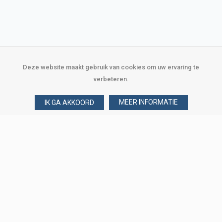
Deze website maakt gebruik van cookies om uw ervaring te
verbeteren.
MEER INFORMATIE
IK GA AKKOORD
Over Verploegen
Wie zijn wij
Onze merken
Klant worden