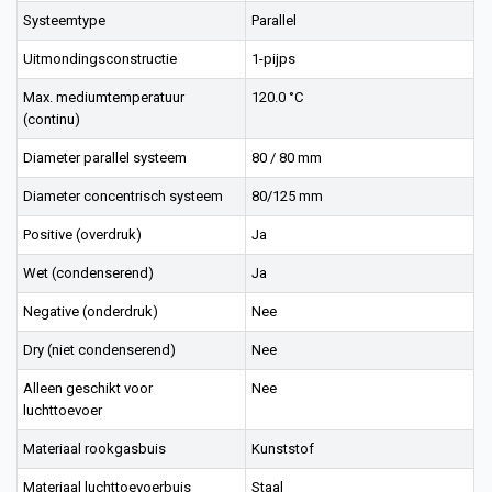
Systeemtype
Parallel
Uitmondingsconstructie
1-pijps
Max. mediumtemperatuur
120.0 °C
(continu)
Diameter parallel systeem
80 / 80 mm
Diameter concentrisch systeem
80/125 mm
Positive (overdruk)
Ja
Wet (condenserend)
Ja
Negative (onderdruk)
Nee
Dry (niet condenserend)
Nee
Alleen geschikt voor
Nee
luchttoevoer
Materiaal rookgasbuis
Kunststof
Materiaal luchttoevoerbuis
Staal