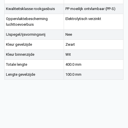
Kwaliteitsklasse rookgasbuis
PP moeilijk ontvlambaar (PP-S)
Oppervlaktebescherming
Elektrolytisch verzinkt
luchttoevoerbuis
IJspegel/ijsvormingsvrij
Nee
Kleur gevelzijde
Zwart
Kleur binnenzijde
Wit
Totale lengte
400.0 mm
Lengte gevelzijde
100.0 mm