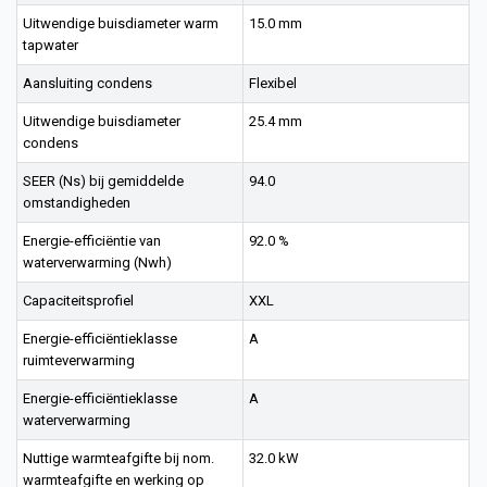
Uitwendige buisdiameter warm
15.0 mm
tapwater
Aansluiting condens
Flexibel
Uitwendige buisdiameter
25.4 mm
condens
SEER (Ns) bij gemiddelde
94.0
omstandigheden
Energie-efficiëntie van
92.0 %
waterverwarming (Nwh)
Capaciteitsprofiel
XXL
Energie-efficiëntieklasse
A
ruimteverwarming
Energie-efficiëntieklasse
A
waterverwarming
Nuttige warmteafgifte bij nom.
32.0 kW
warmteafgifte en werking op