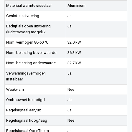
Materiaal warmtewisselaar
Aluminium
Gesloten uitvoering
Ja
Bedrijf als open uitvoering
Ja
(luchttoevoer) mogelijk
Nom. vermogen 80-60 °C
32.0 kW
Nom. belasting bovenwaarde
36.3 kW
Nom. belasting onderwaarde
32.7 kW
Verwarmingsvermogen
Ja
instelbaar
Waakvlam
Nee
Ombouwset benodigd
Ja
Regelsignaal aan/uit
Ja
Regelsignaal hoog/laag
Nee
Regelsignaal OpenTherm
Ja