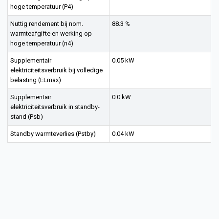
hoge temperatuur (P4)
Nuttig rendement bij nom.
88.3 %
warmteafgifte en werking op
hoge temperatuur (n4)
Supplementair
0.05 kW
elektriciteitsverbruik bij volledige
belasting (ELmax)
Supplementair
0.0 kW
elektriciteitsverbruik in standby-
stand (Psb)
Standby warmteverlies (Pstby)
0.04 kW