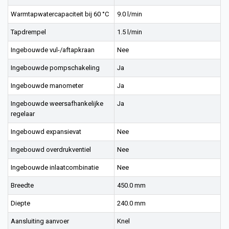
Warmtapwatercapaciteit bij 60 °C
9.0 l/min
Tapdrempel
1.5 l/min
Ingebouwde vul-/aftapkraan
Nee
Ingebouwde pompschakeling
Ja
Ingebouwde manometer
Ja
Ingebouwde weersafhankelijke
Ja
regelaar
Ingebouwd expansievat
Nee
Ingebouwd overdrukventiel
Nee
Ingebouwde inlaatcombinatie
Nee
Breedte
450.0 mm
Diepte
240.0 mm
Aansluiting aanvoer
Knel