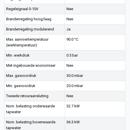
Regelsignaal 0-10V
Nee
Branderregeling hoog/laag
Nee
Branderregeling modulerend
Ja
Max. aanvoertemperatuur
90.0 °C
(werktemperatuur)
Min. werkdruk
0.5 bar
Met ingebouwde economiser
Nee
Max. gasvoordruk
30.0 mbar
Min. gasvoordruk
20.0 mbar
Tweede retouraansluiting
Nee
Nom. belasting onderwaarde
32.7 kW
tapwater
Nom. belasting bovenwaarde
36.3 kW
tapwater