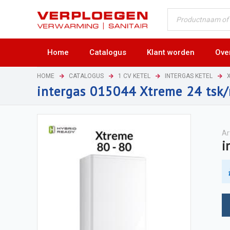
Home
Catalogus
Klant worden
Ove
HOME
CATALOGUS
1 CV KETEL
INTERGAS KETEL
intergas 015044 Xtreme 24 tsk
Ar
i