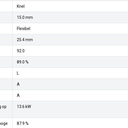
Knel
15.0 mm
Flexibel
25.4 mm
92.0
89.0 %
L
A
A
g op
13.6 kW
 hoge
87.9 %