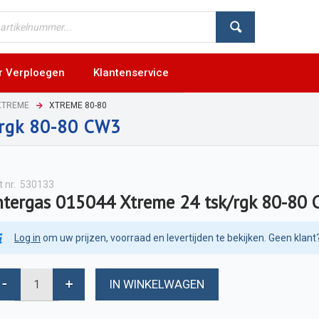
r Verploegen
Klantenservice
XTREME
XTREME 80-80
/rgk 80-80 CW3
t nr.
530133
ntergas 015044 Xtreme 24 tsk/rgk 80-80
Log in
om uw prijzen, voorraad en levertijden te bekijken. Geen klant
IN WINKELWAGEN