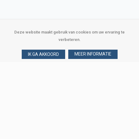
Deze website maakt gebruik van cookies om uw ervaring te
verbeteren.
MEER INFORMATIE
IK GA AKKOORD
Over Verploegen
Wie zijn wij
Onze merken
Klant worden
Word zakelijke klant