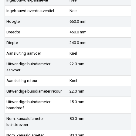
Ingebouwd expansievat
Nee
Ingebouwd overdrukventiel
Nee
Hoogte
650.0 mm
Breedte
450.0 mm
Diepte
240.0 mm
Aansluiting aanvoer
Knel
Uitwendige buisdiameter
22.0 mm
aanvoer
Aansluiting retour
Knel
Uitwendige buisdiameter retour
22.0 mm
Uitwendige buisdiameter
15.0 mm
brandstof
Nom. kanaaldiameter
80.0 mm
luchttoevoer
Nom. kanaaldiameter
80.0 mm