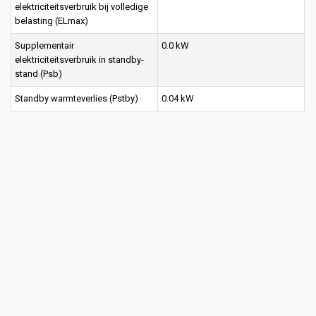
elektriciteitsverbruik bij volledige
belasting (ELmax)
Supplementair
0.0 kW
elektriciteitsverbruik in standby-
stand (Psb)
Standby warmteverlies (Pstby)
0.04 kW