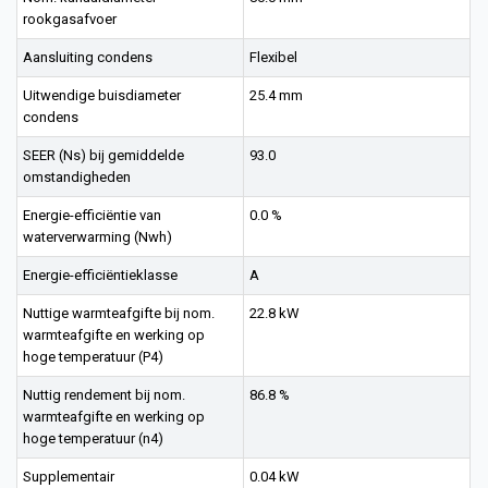
rookgasafvoer
Aansluiting condens
Flexibel
Uitwendige buisdiameter
25.4 mm
condens
SEER (Ns) bij gemiddelde
93.0
omstandigheden
Energie-efficiëntie van
0.0 %
waterverwarming (Nwh)
Energie-efficiëntieklasse
A
Nuttige warmteafgifte bij nom.
22.8 kW
warmteafgifte en werking op
hoge temperatuur (P4)
Nuttig rendement bij nom.
86.8 %
warmteafgifte en werking op
hoge temperatuur (n4)
Supplementair
0.04 kW