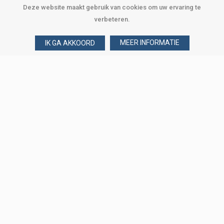
Deze website maakt gebruik van cookies om uw ervaring te
verbeteren.
MEER INFORMATIE
IK GA AKKOORD
Over Verploegen
Wie zijn wij
Onze merken
Klant worden
Word zakelijke klant
Onze vestigingen
Amsterdam