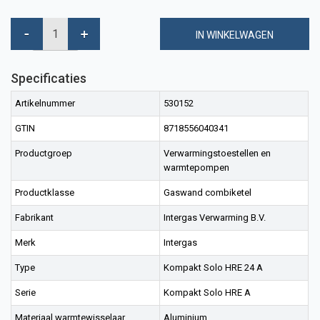
IN WINKELWAGEN
Specificaties
Artikelnummer
530152
GTIN
8718556040341
Productgroep
Verwarmingstoestellen en
warmtepompen
Productklasse
Gaswand combiketel
Fabrikant
Intergas Verwarming B.V.
Merk
Intergas
Type
Kompakt Solo HRE 24 A
Serie
Kompakt Solo HRE A
Materiaal warmtewisselaar
Aluminium