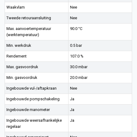
Waakvlam
Nee
Tweede retouraansluiting
Nee
Max. aanvoertemperatuur
90.0 °C
(werktemperatuur)
Min. werkdruk
0.5 bar
Rendement
107.0 %
Max. gasvoordruk
30.0 mbar
Min. gasvoordruk
20.0 mbar
Ingebouwde vul-/aftapkraan
Nee
Ingebouwde pompschakeling
Ja
Ingebouwde manometer
Ja
Ingebouwde weersafhankelijke
Ja
regelaar