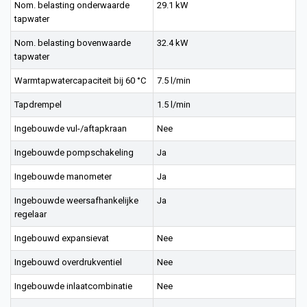
Nom. belasting onderwaarde
29.1 kW
tapwater
Nom. belasting bovenwaarde
32.4 kW
tapwater
Warmtapwatercapaciteit bij 60 °C
7.5 l/min
Tapdrempel
1.5 l/min
Ingebouwde vul-/aftapkraan
Nee
Ingebouwde pompschakeling
Ja
Ingebouwde manometer
Ja
Ingebouwde weersafhankelijke
Ja
regelaar
Ingebouwd expansievat
Nee
Ingebouwd overdrukventiel
Nee
Ingebouwde inlaatcombinatie
Nee