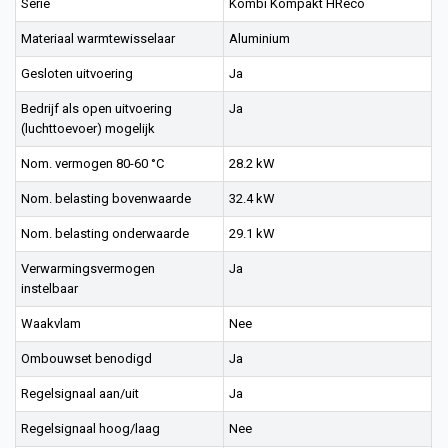
Serie
Kombi Kompakt HReco
Materiaal warmtewisselaar
Aluminium
Gesloten uitvoering
Ja
Bedrijf als open uitvoering
Ja
(luchttoevoer) mogelijk
Nom. vermogen 80-60 °C
28.2 kW
Nom. belasting bovenwaarde
32.4 kW
Nom. belasting onderwaarde
29.1 kW
Verwarmingsvermogen
Ja
instelbaar
Waakvlam
Nee
Ombouwset benodigd
Ja
Regelsignaal aan/uit
Ja
Regelsignaal hoog/laag
Nee