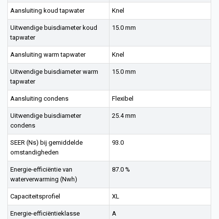
Aansluiting koud tapwater
Knel
Uitwendige buisdiameter koud
15.0 mm
tapwater
Aansluiting warm tapwater
Knel
Uitwendige buisdiameter warm
15.0 mm
tapwater
Aansluiting condens
Flexibel
Uitwendige buisdiameter
25.4 mm
condens
SEER (Ns) bij gemiddelde
93.0
omstandigheden
Energie-efficiëntie van
87.0 %
waterverwarming (Nwh)
Capaciteitsprofiel
XL
Energie-efficiëntieklasse
A