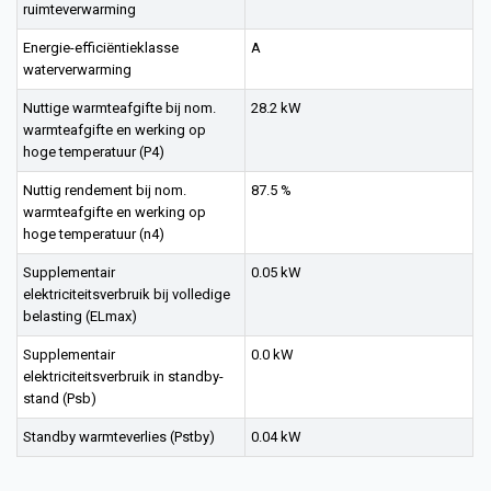
ruimteverwarming
Energie-efficiëntieklasse
A
waterverwarming
Nuttige warmteafgifte bij nom.
28.2 kW
warmteafgifte en werking op
hoge temperatuur (P4)
Nuttig rendement bij nom.
87.5 %
warmteafgifte en werking op
hoge temperatuur (n4)
Supplementair
0.05 kW
elektriciteitsverbruik bij volledige
belasting (ELmax)
Supplementair
0.0 kW
elektriciteitsverbruik in standby-
stand (Psb)
Standby warmteverlies (Pstby)
0.04 kW