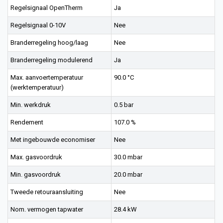
Regelsignaal OpenTherm
Ja
Regelsignaal 0-10V
Nee
Branderregeling hoog/laag
Nee
Branderregeling modulerend
Ja
Max. aanvoertemperatuur
90.0 °C
(werktemperatuur)
Min. werkdruk
0.5 bar
Rendement
107.0 %
Met ingebouwde economiser
Nee
Max. gasvoordruk
30.0 mbar
Min. gasvoordruk
20.0 mbar
Tweede retouraansluiting
Nee
Nom. vermogen tapwater
28.4 kW