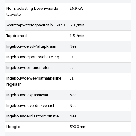
Nom. belasting bovenwaarde
25.9 kW
tapwater
Warmtapwatercapaciteit bij 60 °C
6.0 l/min
Tapdrempel
1.5 l/min
Ingebouwde vul-/aftapkraan
Nee
Ingebouwde pompschakeling
Ja
Ingebouwde manometer
Ja
Ingebouwde weersafhankelijke
Ja
regelaar
Ingebouwd expansievat
Nee
Ingebouwd overdrukventiel
Nee
Ingebouwde inlaatcombinatie
Nee
Hoogte
590.0 mm