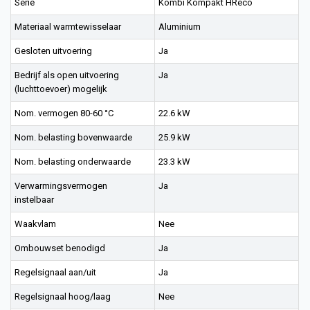
Serie
Kombi Kompakt HReco
Materiaal warmtewisselaar
Aluminium
Gesloten uitvoering
Ja
Bedrijf als open uitvoering
Ja
(luchttoevoer) mogelijk
Nom. vermogen 80-60 °C
22.6 kW
Nom. belasting bovenwaarde
25.9 kW
Nom. belasting onderwaarde
23.3 kW
Verwarmingsvermogen
Ja
instelbaar
Waakvlam
Nee
Ombouwset benodigd
Ja
Regelsignaal aan/uit
Ja
Regelsignaal hoog/laag
Nee