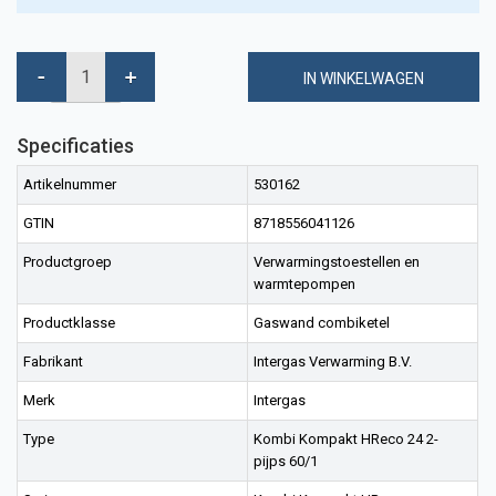
IN WINKELWAGEN
Specificaties
Artikelnummer
530162
GTIN
8718556041126
Productgroep
Verwarmingstoestellen en
warmtepompen
Productklasse
Gaswand combiketel
Fabrikant
Intergas Verwarming B.V.
Merk
Intergas
Type
Kombi Kompakt HReco 24 2-
pijps 60/1