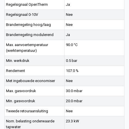
Regelsignaal OpenTherm
Ja
Regelsignaal 0-10V
Nee
Branderregeling hoog/laag
Nee
Branderregeling modulerend
Ja
Max. aanvoertemperatuur
90.0 °C
(werktemperatuur)
Min. werkdruk
0.5 bar
Rendement
107.0 %
Met ingebouwde economiser
Nee
Max. gasvoordruk
30.0 mbar
Min. gasvoordruk
20.0 mbar
Tweede retouraansluiting
Nee
Nom. belasting onderwaarde
23.3 kW
tapwater