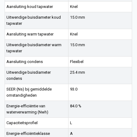
Aansluiting koud tapwater
Knel
Uitwendige buisdiameter koud
15.0 mm
tapwater
Aansluiting warm tapwater
Knel
Uitwendige buisdiameter warm
15.0 mm
tapwater
Aansluiting condens
Flexibel
Uitwendige buisdiameter
25.4 mm
condens
SEER (Ns) bij gemiddelde
93.0
omstandigheden
Energie-efficiëntie van
84.0 %
waterverwarming (Nwh)
Capaciteitsprofiel
L
Energie-efficiëntieklasse
A