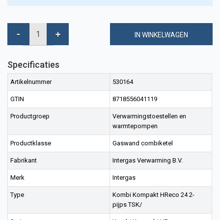
IN WINKELWAGEN
Specificaties
Artikelnummer
530164
GTIN
8718556041119
Productgroep
Verwarmingstoestellen en
warmtepompen
Productklasse
Gaswand combiketel
Fabrikant
Intergas Verwarming B.V.
Merk
Intergas
Type
Kombi Kompakt HReco 24 2-
pijps TSK/