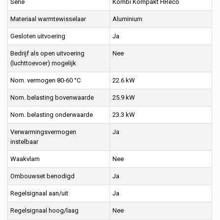
Serie
Kombi Kompakt HReco
Materiaal warmtewisselaar
Aluminium
Gesloten uitvoering
Ja
Bedrijf als open uitvoering
Nee
(luchttoevoer) mogelijk
Nom. vermogen 80-60 °C
22.6 kW
Nom. belasting bovenwaarde
25.9 kW
Nom. belasting onderwaarde
23.3 kW
Verwarmingsvermogen
Ja
instelbaar
Waakvlam
Nee
Ombouwset benodigd
Ja
Regelsignaal aan/uit
Ja
Regelsignaal hoog/laag
Nee