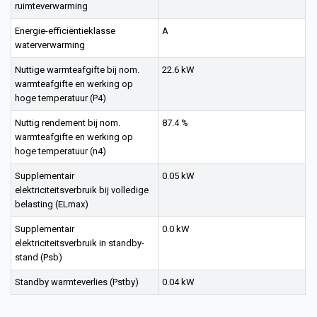
ruimteverwarming
Energie-efficiëntieklasse
A
waterverwarming
Nuttige warmteafgifte bij nom.
22.6 kW
warmteafgifte en werking op
hoge temperatuur (P4)
Nuttig rendement bij nom.
87.4 %
warmteafgifte en werking op
hoge temperatuur (n4)
Supplementair
0.05 kW
elektriciteitsverbruik bij volledige
belasting (ELmax)
Supplementair
0.0 kW
elektriciteitsverbruik in standby-
stand (Psb)
Standby warmteverlies (Pstby)
0.04 kW