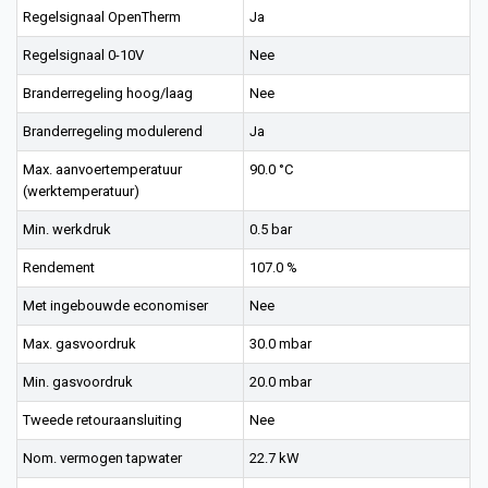
Regelsignaal OpenTherm
Ja
Regelsignaal 0-10V
Nee
Branderregeling hoog/laag
Nee
Branderregeling modulerend
Ja
Max. aanvoertemperatuur
90.0 °C
(werktemperatuur)
Min. werkdruk
0.5 bar
Rendement
107.0 %
Met ingebouwde economiser
Nee
Max. gasvoordruk
30.0 mbar
Min. gasvoordruk
20.0 mbar
Tweede retouraansluiting
Nee
Nom. vermogen tapwater
22.7 kW