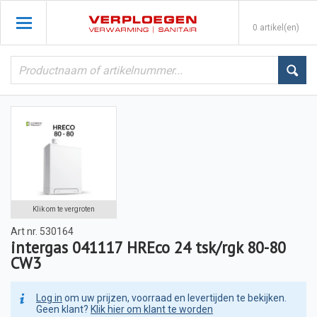
0 artikel(en)
Klik om te vergroten
Art nr.
530164
intergas 041117 HREco 24 tsk/rgk 80-80
CW3
Log in
om uw prijzen, voorraad en levertijden te bekijken.
Geen klant?
Klik hier om klant te worden