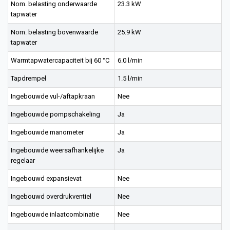
Nom. belasting onderwaarde
23.3 kW
tapwater
Nom. belasting bovenwaarde
25.9 kW
tapwater
Warmtapwatercapaciteit bij 60 °C
6.0 l/min
Tapdrempel
1.5 l/min
Ingebouwde vul-/aftapkraan
Nee
Ingebouwde pompschakeling
Ja
Ingebouwde manometer
Ja
Ingebouwde weersafhankelijke
Ja
regelaar
Ingebouwd expansievat
Nee
Ingebouwd overdrukventiel
Nee
Ingebouwde inlaatcombinatie
Nee