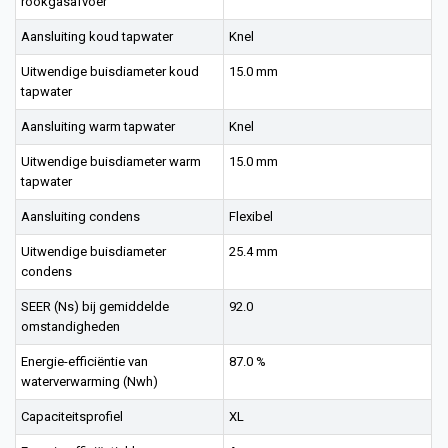
rookgasafvoer
Aansluiting koud tapwater
Knel
Uitwendige buisdiameter koud
15.0 mm
tapwater
Aansluiting warm tapwater
Knel
Uitwendige buisdiameter warm
15.0 mm
tapwater
Aansluiting condens
Flexibel
Uitwendige buisdiameter
25.4 mm
condens
SEER (Ns) bij gemiddelde
92.0
omstandigheden
Energie-efficiëntie van
87.0 %
waterverwarming (Nwh)
Capaciteitsprofiel
XL