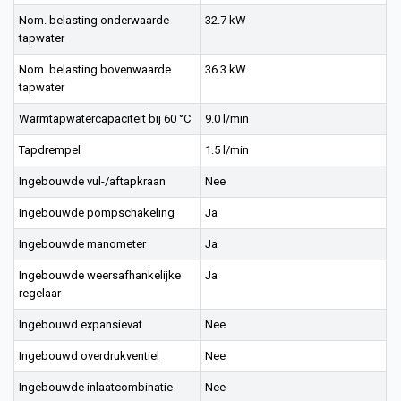
Nom. belasting onderwaarde
32.7 kW
tapwater
Nom. belasting bovenwaarde
36.3 kW
tapwater
Warmtapwatercapaciteit bij 60 °C
9.0 l/min
Tapdrempel
1.5 l/min
Ingebouwde vul-/aftapkraan
Nee
Ingebouwde pompschakeling
Ja
Ingebouwde manometer
Ja
Ingebouwde weersafhankelijke
Ja
regelaar
Ingebouwd expansievat
Nee
Ingebouwd overdrukventiel
Nee
Ingebouwde inlaatcombinatie
Nee