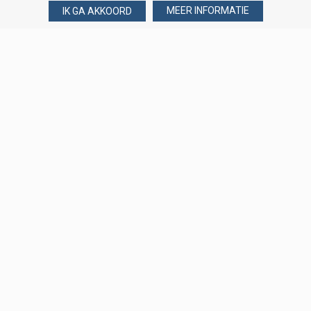
MEER INFORMATIE
IK GA AKKOORD
Over Verploegen
Wie zijn wij
Onze merken
Klant worden
Word zakelijke klant
Onze vestigingen
Amsterdam
Binckhorst, Den Haag
Loosduinseweg, Den Haag