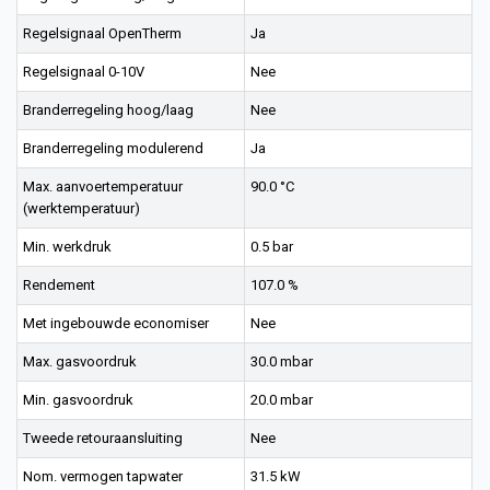
Regelsignaal OpenTherm
Ja
Regelsignaal 0-10V
Nee
Branderregeling hoog/laag
Nee
Branderregeling modulerend
Ja
Max. aanvoertemperatuur
90.0 °C
(werktemperatuur)
Min. werkdruk
0.5 bar
Rendement
107.0 %
Met ingebouwde economiser
Nee
Max. gasvoordruk
30.0 mbar
Min. gasvoordruk
20.0 mbar
Tweede retouraansluiting
Nee
Nom. vermogen tapwater
31.5 kW