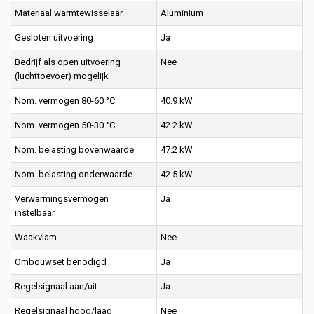
Materiaal warmtewisselaar
Aluminium
Gesloten uitvoering
Ja
Bedrijf als open uitvoering
Nee
(luchttoevoer) mogelijk
Nom. vermogen 80-60 °C
40.9 kW
Nom. vermogen 50-30 °C
42.2 kW
Nom. belasting bovenwaarde
47.2 kW
Nom. belasting onderwaarde
42.5 kW
Verwarmingsvermogen
Ja
instelbaar
Waakvlam
Nee
Ombouwset benodigd
Ja
Regelsignaal aan/uit
Ja
Regelsignaal hoog/laag
Nee