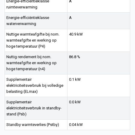
Energie-efficiëntieklasse
A
ruimteverwarming
Energie-efficiëntieklasse
A
waterverwarming
Nuttige warmteafgifte bij nom.
40.9 kW
warmteafgifte en werking op
hoge temperatuur (P4)
Nuttig rendement bij nom.
86.8 %
warmteafgifte en werking op
hoge temperatuur (n4)
Supplementair
0.1 kW
elektriciteitsverbruik bij volledige
belasting (ELmax)
Supplementair
0.0 kW
elektriciteitsverbruik in standby-
stand (Psb)
Standby warmteverlies (Pstby)
0.04 kW