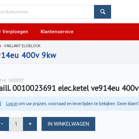
r Verploegen
Klantenservice
VAILLANT ELOBLOCK
e914eu 400v 9kw
t nr.
502032
aill. 0010023691 elec.ketel ve914eu 400
Log in
om uw prijzen, voorraad en levertijden te bekijken. Geen klant
IN WINKELWAGEN