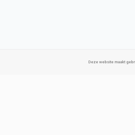
Deze website maakt gebru
Over Verploegen
Onze vestigin
Wie zijn wij
Amsterda
Onze merken
Binckhorst
Loosduins