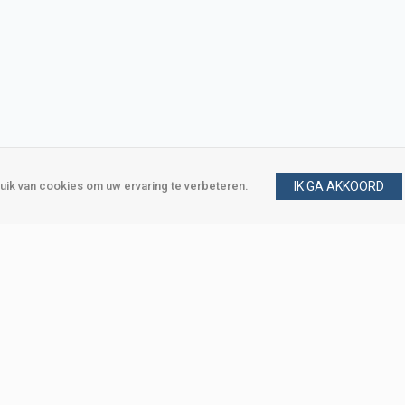
ik van cookies om uw ervaring te verbeteren.
IK GA AKKOORD
gen
Vraag en antwoord
m
Klant worden
, Den Haag
Mijn account
eweg, Den Haag
Bestellen