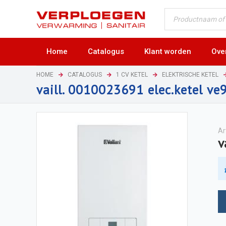
Home
Catalogus
Klant worden
Ove
HOME
CATALOGUS
1 CV KETEL
ELEKTRISCHE KETEL
vaill. 0010023691 elec.ketel v
Ar
v