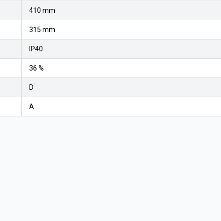
410 mm
315 mm
IP40
36 %
D
A