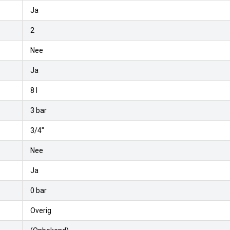
Ja
2
Nee
Ja
8 l
3 bar
3/4"
Nee
Ja
0 bar
Overig