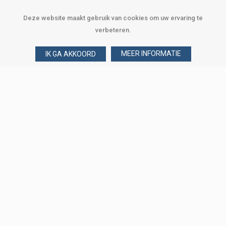
Deze website maakt gebruik van cookies om uw ervaring te
verbeteren.
MEER INFORMATIE
IK GA AKKOORD
Over Verploegen
Wie zijn wij
Onze merken
Klant worden
Word zakelijke klant
Onze vestigingen