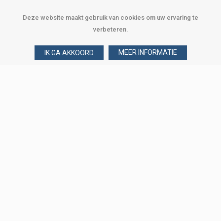
Deze website maakt gebruik van cookies om uw ervaring te
verbeteren.
MEER INFORMATIE
IK GA AKKOORD
Over Verploegen
Wie zijn wij
Onze merken
Klant worden
Word zakelijke klant
Onze vestigingen