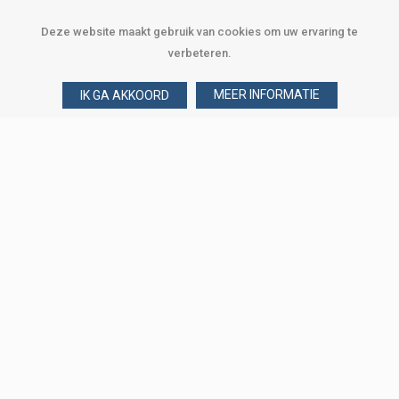
Deze website maakt gebruik van cookies om uw ervaring te
verbeteren.
MEER INFORMATIE
IK GA AKKOORD
Over Verploegen
Wie zijn wij
Onze merken
Klant worden
Word zakelijke klant
Onze vestigingen