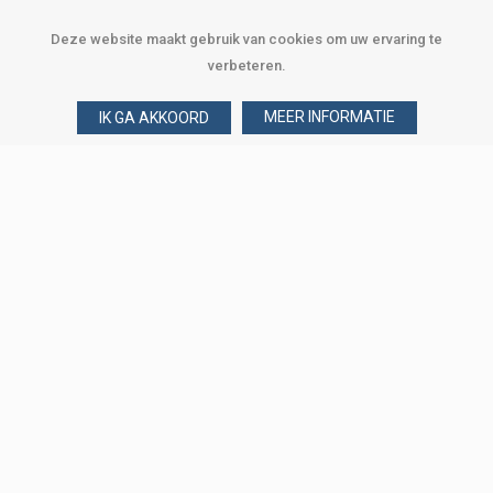
Deze website maakt gebruik van cookies om uw ervaring te
verbeteren.
MEER INFORMATIE
IK GA AKKOORD
Over Verploegen
Wie zijn wij
Onze merken
Klant worden
Word zakelijke klant
Onze vestigingen