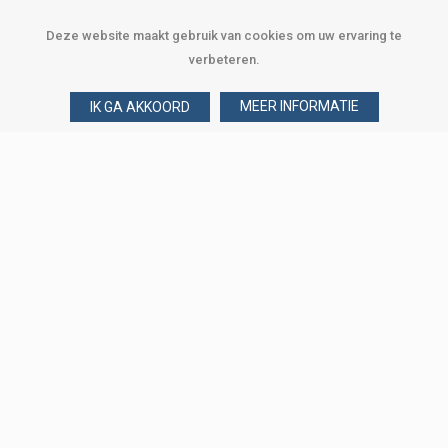
Deze website maakt gebruik van cookies om uw ervaring te
verbeteren.
MEER INFORMATIE
IK GA AKKOORD
Over Verploegen
Wie zijn wij
Onze merken
Klant worden
Word zakelijke klant
Onze vestigingen