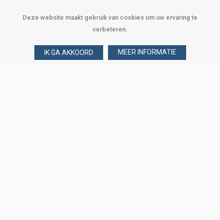
Deze website maakt gebruik van cookies om uw ervaring te
verbeteren.
MEER INFORMATIE
IK GA AKKOORD
Over Verploegen
Wie zijn wij
Onze merken
Klant worden
Word zakelijke klant
Onze vestigingen