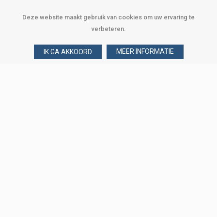
Deze website maakt gebruik van cookies om uw ervaring te
verbeteren.
MEER INFORMATIE
IK GA AKKOORD
Over Verploegen
Wie zijn wij
Onze merken
Klant worden
Word zakelijke klant
Onze vestigingen