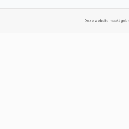
Deze website maakt gebru
Over Verploegen
Onze vestigin
Wie zijn wij
Amsterda
Onze merken
Binckhorst
Loosduins
Klant worden
Rotterdam
Word zakelijke klant
Zoetermeer