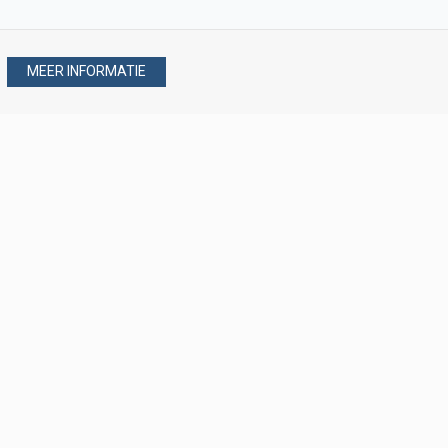
MEER INFORMATIE
Stel uw vraag via
088 - 077 08 80
088 - 077 08 80
verkoop@verploegen.nl