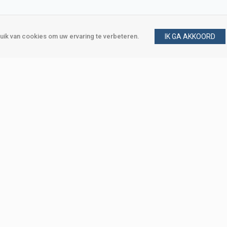
ik van cookies om uw ervaring te verbeteren.
IK GA AKKOORD
gen
Vraag en antwoord
m
Klant worden
, Den Haag
Mijn account
eweg, Den Haag
Bestellen
Betalen
Bezorgen
Retourneren