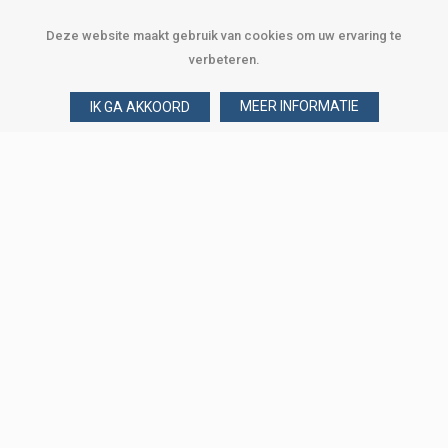
Deze website maakt gebruik van cookies om uw ervaring te
verbeteren.
MEER INFORMATIE
IK GA AKKOORD
Over Verploegen
Wie zijn wij
Onze merken
Klant worden
Word zakelijke klant
Onze vestigingen