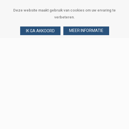
Deze website maakt gebruik van cookies om uw ervaring te
verbeteren.
MEER INFORMATIE
IK GA AKKOORD
Over Verploegen
Wie zijn wij
Onze merken
Klant worden
Word zakelijke klant
Onze vestigingen