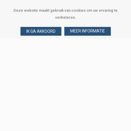
Deze website maakt gebruik van cookies om uw ervaring te
verbeteren.
MEER INFORMATIE
IK GA AKKOORD
Over Verploegen
Wie zijn wij
Onze merken
Klant worden
Word zakelijke klant
Onze vestigingen