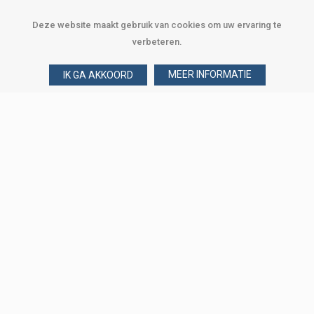
Deze website maakt gebruik van cookies om uw ervaring te
verbeteren.
MEER INFORMATIE
IK GA AKKOORD
Over Verploegen
Wie zijn wij
Onze merken
Klant worden
Word zakelijke klant
Onze vestigingen