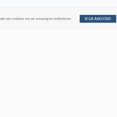
ik van cookies om uw ervaring te verbeteren.
IK GA AKKOORD
gen
Vraag en antwoord
m
Klant worden
, Den Haag
Mijn account
eweg, Den Haag
Bestellen
Betalen
Bezorgen
Retourneren