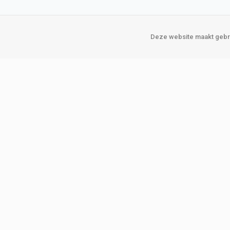
Deze website maakt gebru
Over Verploegen
Onze vestigin
Wie zijn wij
Amsterda
Onze merken
Binckhorst
Loosduins
Klant worden
Rotterdam
Word zakelijke klant
Zoetermeer