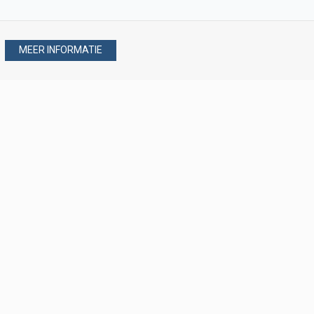
MEER INFORMATIE
Stel uw vraag via
088 - 077 08 80
088 - 077 08 80
verkoop@verploegen.nl