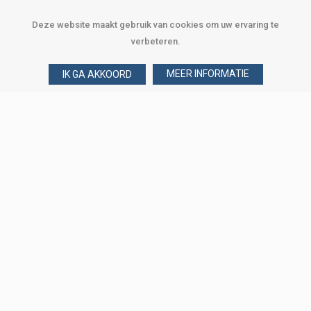
Deze website maakt gebruik van cookies om uw ervaring te
verbeteren.
MEER INFORMATIE
IK GA AKKOORD
Over Verploegen
Wie zijn wij
Onze merken
Klant worden
Word zakelijke klant
Onze vestigingen