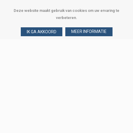
Deze website maakt gebruik van cookies om uw ervaring te
verbeteren.
MEER INFORMATIE
IK GA AKKOORD
Over Verploegen
Wie zijn wij
Onze merken
Klant worden
Word zakelijke klant
Onze vestigingen