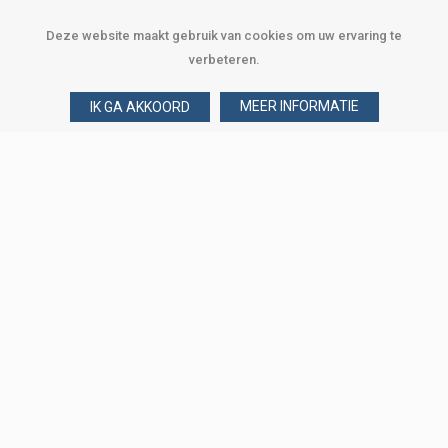
Deze website maakt gebruik van cookies om uw ervaring te
verbeteren.
MEER INFORMATIE
IK GA AKKOORD
Over Verploegen
Wie zijn wij
Onze merken
Klant worden
Word zakelijke klant
Onze vestigingen