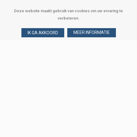
Deze website maakt gebruik van cookies om uw ervaring te
verbeteren.
MEER INFORMATIE
IK GA AKKOORD
Over Verploegen
Wie zijn wij
Onze merken
Klant worden
Word zakelijke klant
Onze vestigingen