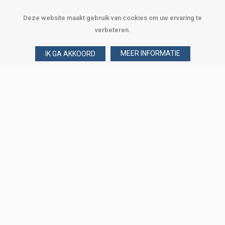
Deze website maakt gebruik van cookies om uw ervaring te
verbeteren.
MEER INFORMATIE
IK GA AKKOORD
Over Verploegen
Wie zijn wij
Onze merken
Klant worden
Word zakelijke klant
Onze vestigingen