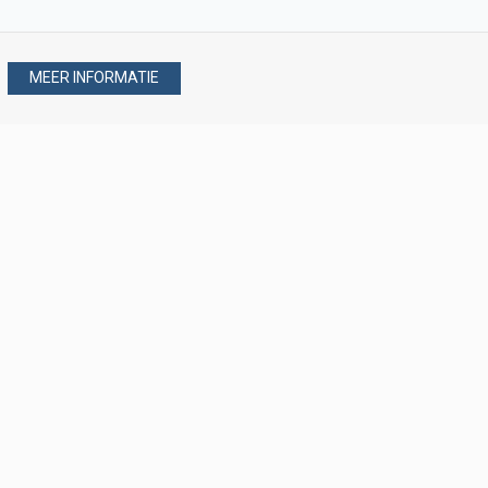
MEER INFORMATIE
Stel uw vraag via
088 - 077 08 80
088 - 077 08 80
verkoop@verploegen.nl