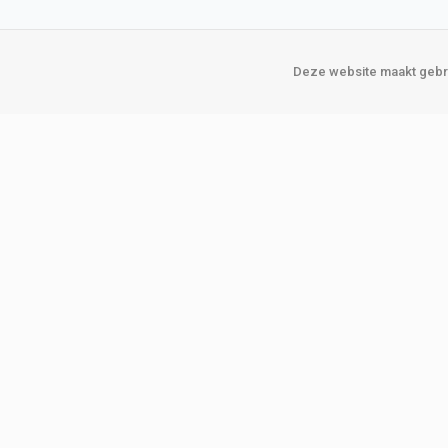
Deze website maakt gebru
Over Verploegen
Onze vestigin
Wie zijn wij
Amsterda
Onze merken
Binckhorst
Loosduins
Klant worden
Rotterdam
Word zakelijke klant
Zoetermeer