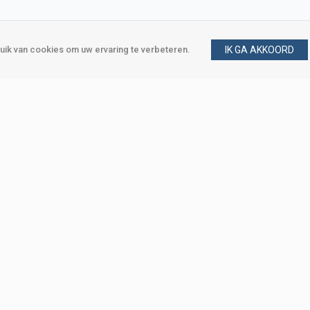
ik van cookies om uw ervaring te verbeteren.
IK GA AKKOORD
gen
Vraag en antwoord
m
Klant worden
, Den Haag
Mijn account
eweg, Den Haag
Bestellen
Betalen
Bezorgen
Retourneren