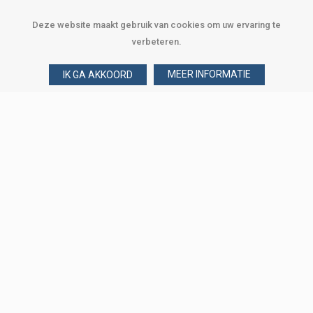
Deze website maakt gebruik van cookies om uw ervaring te
verbeteren.
MEER INFORMATIE
IK GA AKKOORD
Over Verploegen
Wie zijn wij
Onze merken
Klant worden
Word zakelijke klant
Onze vestigingen